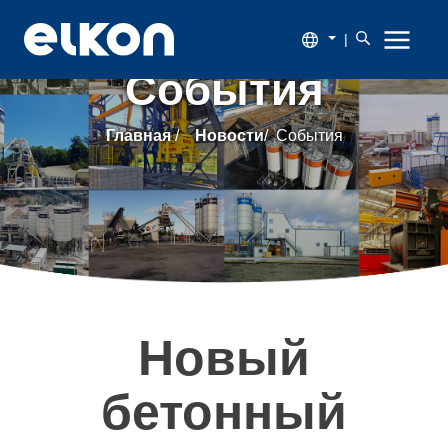
|
События
О
Главная
/
Новости
/
События
компании
Продукция
Новости
Каталог
Новый
Наши
бетонный
заказчики