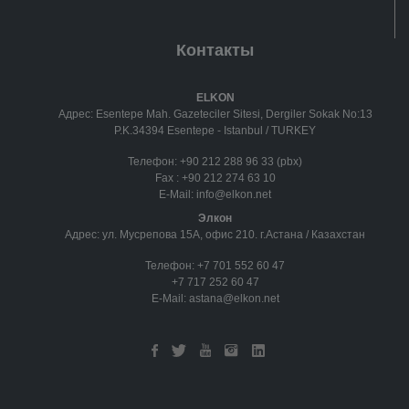
Контакты
ELKON
Адрес: Esentepe Mah. Gazeteciler Sitesi, Dergiler Sokak No:13
P.K.34394 Esentepe - Istanbul / TURKEY
Телефон:
+90 212 288 96 33 (pbx)
Fax :
+90 212 274 63 10
E-Mail:
info@elkon.net
Элкон
Адрес: ул. Мусрепова 15А, офис 210. г.Астана / Казахстан
Телефон:
+7 701 552 60 47
+7 717 252 60 47
E-Mail:
astana@elkon.net