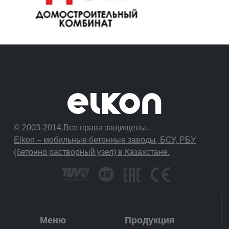
© 2003-2014.Все права защищены.
Elkon – мобильные бетонные заводы, БСУ, РБУ
(бетонно растворный узел) в Казахстане.
Меню
Продукция