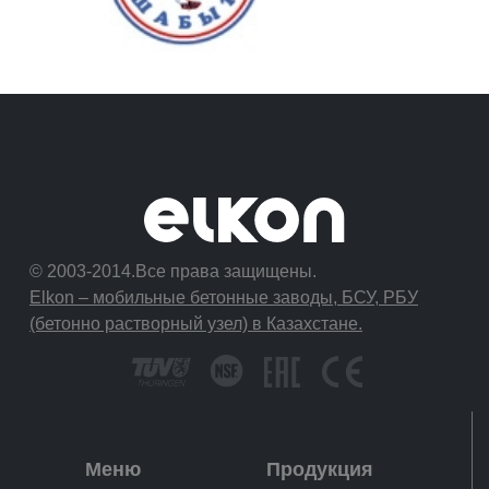
© 2003-2014.Все права защищены.
Elkon – мобильные бетонные заводы, БСУ, РБУ
(бетонно растворный узел) в Казахстане.
Меню
Продукция