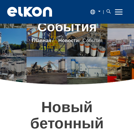
|
События
О
Главная
/
Новости
/
События
компании
Продукция
Новости
Каталог
Новый
Наши
бетонный
заказчики