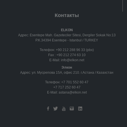
Контакты
ELKON
Адрес: Esentepe Mah. Gazeteciler Sitesi, Dergiler Sokak No:13
P.K.34394 Esentepe - Istanbul / TURKEY
Телефон:
+90 212 288 96 33 (pbx)
Fax :
+90 212 274 63 10
E-Mail:
info@elkon.net
Элкон
Адрес: ул. Мусрепова 15А, офис 210. г.Астана / Казахстан
Телефон:
+7 701 552 60 47
+7 717 252 60 47
E-Mail:
astana@elkon.net