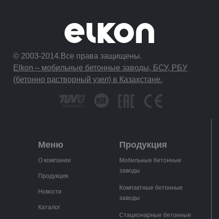
© 2003-2014.Все права защищены.
Elkon – мобильные бетонные заводы, БСУ, РБУ
(бетонно растворный узел) в Казахстане.
Меню
Продукция
О компании
Мобильные бетонные
заводы
Продукция
Компактные бетонные
Новости
заводы
Каталог
Стационарные бетонные