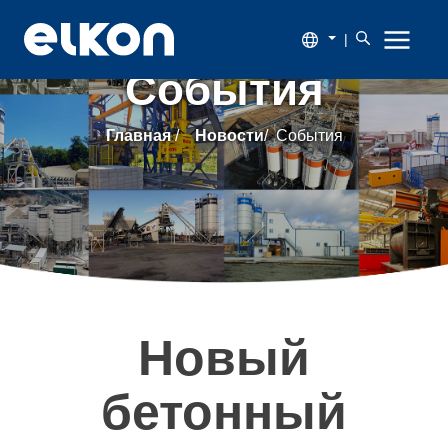
|
События
О
Главная
/
Новости
/
События
компании
Продукция
Новости
Каталог
Новый
Наши
бетонный
заказчики