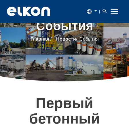
|
События
О
Главная
/
Новости
/
События
компании
Продукция
Новости
Каталог
Первый
Наши
бетонный
заказчики