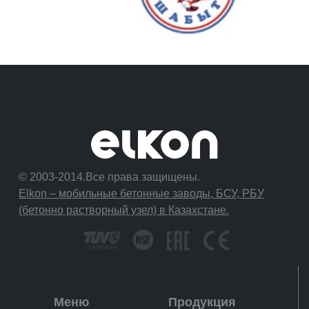
© 2003-2014.Все права защищены.
Elkon – мобильные бетонные заводы, БСУ, РБУ
(бетонно растворный узел) в Казахстане.
Меню
Продукция