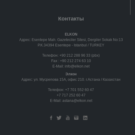
Контакты
ELKON
Адрес: Esentepe Mah. Gazeteciler Sitesi, Dergiler Sokak No:13
P.K.34394 Esentepe - Istanbul / TURKEY
Телефон:
+90 212 288 96 33 (pbx)
Fax :
+90 212 274 63 10
E-Mail:
info@elkon.net
Элкон
Адрес: ул. Мусрепова 15А, офис 210. г.Астана / Казахстан
Телефон:
+7 701 552 60 47
+7 717 252 60 47
E-Mail:
astana@elkon.net