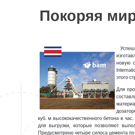
Наши
Покоряя мир
заказчики
Полезное
Успешн
Контакты
изготав
новую с
Interna
этого ст
Для про
составл
матери
дозатор
куб. м высококачественного бетона в ча
для выгрузки, которые позволяют выпо
Предусмотрено четыре силоса цемента по 