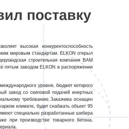
вил поставку
оляет высокая конкурентоспособность
соким мировым стандартам. ELKON открыл
идерландская строительная компания BAM
о уже пятым заводом ELKON в распоряжении
 международного уровня, бюджет которого
ный завод со скиповой подачей инертных
циальному требованию Заказчика оснащен
арком климате, будет снабжать объект 95
м имеют специально разработанные шибера
же при производстве товарного бетона.
териала.