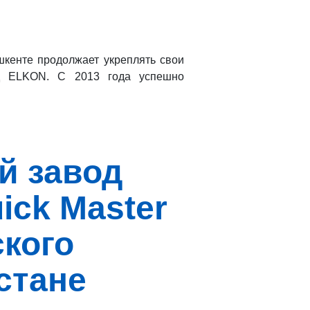
шкенте продолжает укреплять свои
од ELKON. С 2013 года успешно
й завод
ick Master
ского
стане