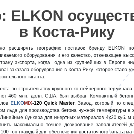
: ELKON осущест
в Коста-Рику
о расширять географию поставок бренду ELKON позв
ливаемого оборудования и его качество, отвечающее вы
трану экспорта, когда одна из крупнейших в Европе н
tional заказала оборудование в Коста-Рику, которое стал
роительного гиганта.
екта по строительству крупного контейнерного терминала
яет 460 млн. долл. США, был выбран Компактный бетон
алов
ELKO
MIX
-120 Quick Master
. Завод, который по спе
ом льда для производства бетона нужной температуры в ж
с. Линейные бункера для инертных материалов 4х20 куб. 
лнить максимально точное дозирование заполнителей да
100 тонн каждый для обеспечения достаточного запаса ма