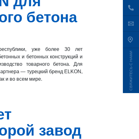
N для
ого бетона
еспублики, уже более 30 лет
СВЯЖИТЕСЬ С НАМИ
етонных и бетонных конструкций и
зводство товарного бетона. Для
 партнера — турецкий бренд ELKON,
ак и во всем мире.
ет
торой завод