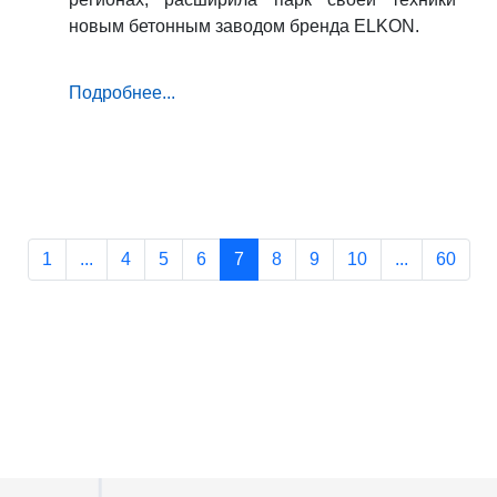
новым бетонным заводом бренда ELKON.
Подробнее...
1
...
4
5
6
7
8
9
10
...
60