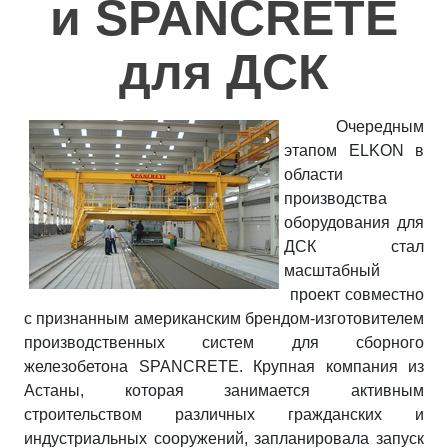
и SPANCRETE
Полезное
для ДСК
Контакты
Очередным
этапом ELKON в
области
производства
оборудования для
ДСК стал
масштабный
проект совместно
с признанным американским брендом-изготовителем
производственных систем для сборного
железобетона SPANCRETE. Крупная компания из
Астаны, которая занимается активным
строительством различных гражданских и
индустриальных сооружений, запланировала запуск