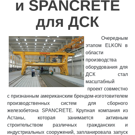
и SPANCRETE
Полезное
для ДСК
Контакты
Очередным
этапом ELKON в
области
производства
оборудования для
ДСК стал
масштабный
проект совместно
с признанным американским брендом-изготовителем
производственных систем для сборного
железобетона SPANCRETE. Крупная компания из
Астаны, которая занимается активным
строительством различных гражданских и
индустриальных сооружений, запланировала запуск