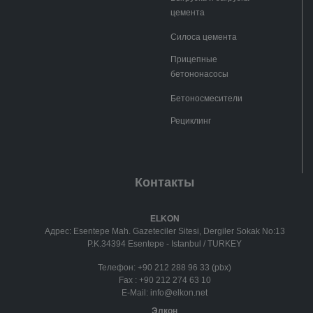
цемента
Силоса цемента
Прицепные
бетононасосы
Бетоносмесители
Рециклинг
Контакты
ELKON
Адрес: Esentepe Mah. Gazeteciler Sitesi, Dergiler Sokak No:13
P.K.34394 Esentepe - Istanbul / TURKEY
Телефон:
+90 212 288 96 33 (pbx)
Fax :
+90 212 274 63 10
E-Mail:
info@elkon.net
Элкон