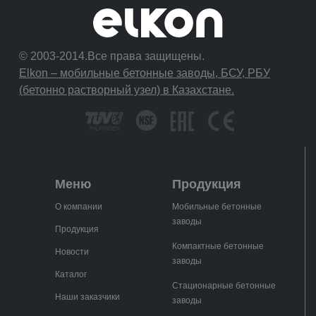
© 2003-2014.Все права защищены.
Elkon – мобильные бетонные заводы, БСУ, РБУ
(бетонно растворный узел) в Казахстане.
Меню
Продукция
О компании
Мобильные бетонные
заводы
Продукция
Компактные бетонные
Новости
заводы
Каталог
Стационарные бетонные
Наши заказчики
заводы