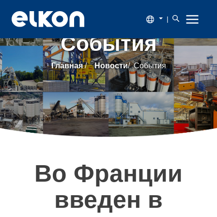
|
События
О
Главная
/
Новости
/
События
компании
Продукция
Новости
Каталог
Во Франции
Наши
введен в
заказчики