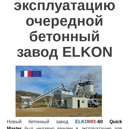
эксплуатацию
Полезное
очередной
Контакты
бетонный
завод ELKON
Новый бетонный завод
ELKO
MIX
-60 Quick
Master
был недавно введен в эксплуатацию для