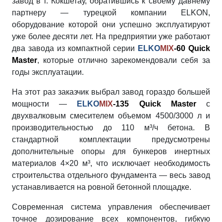
завод в г. Кокшетау, обратившись к своему давнему
партнеру — турецкой компании ELKON,
оборудование которой они успешно эксплуатируют
уже более десяти лет. На предприятии уже работают
два завода из компактной серии
ELKO
MIX
-60 Quick
Master
, которые отлично зарекомендовали себя за
годы эксплуатации.
На этот раз заказчик выбрал завод гораздо большей
мощности —
ELKO
MIX
-135 Quick Master
с
двухвалковым смесителем объемом 4500/3000 л и
производительностью до 110 м³/ч бетона. В
стандартной комплектации предусмотрены
дополнительные опоры для бункеров инертных
материалов 4×20 м³, что исключает необходимость
строительства отдельного фундамента — весь завод
устанавливается на ровной бетонной площадке.
Современная система управления обеспечивает
точное дозирование всех компонентов, гибкую