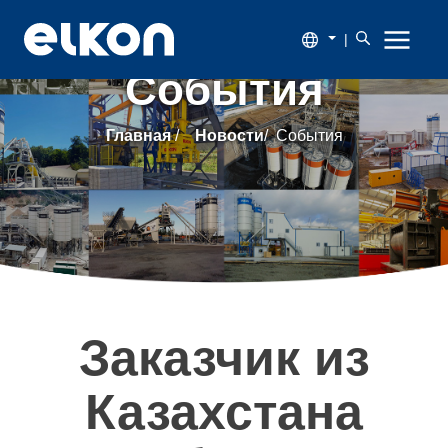
|
События
О
Главная
/
Новости
/
События
компании
Продукция
Новости
Каталог
Заказчик из
Наши
Казахстана
заказчики