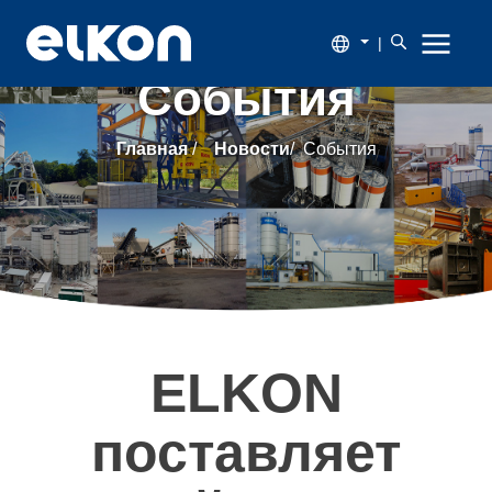
|
События
О
Главная
/
Новости
/
События
компании
Продукция
Новости
Каталог
ELKON
Наши
поставляет
заказчики