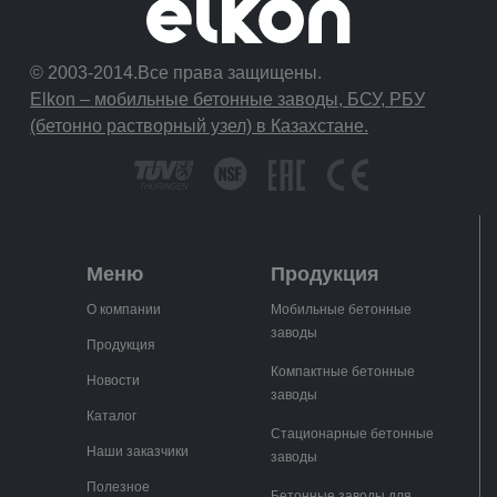
© 2003-2014.Все права защищены.
Elkon – мобильные бетонные заводы, БСУ, РБУ
(бетонно растворный узел) в Казахстане.
Меню
Продукция
О компании
Мобильные бетонные
заводы
Продукция
Компактные бетонные
Новости
заводы
Каталог
Стационарные бетонные
Наши заказчики
заводы
Полезное
Бетонные заводы для