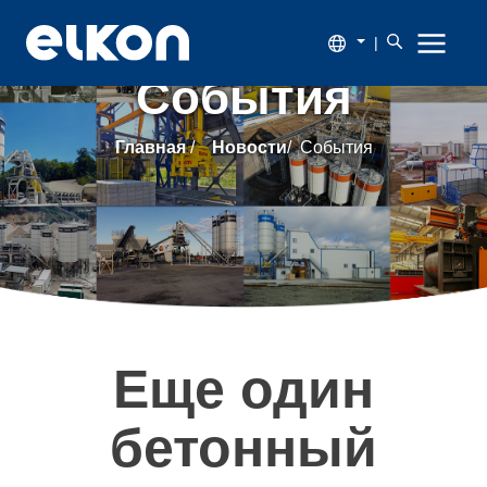
|
События
О
Главная
/
Новости
/
События
компании
Продукция
Новости
Каталог
Еще один
Наши
бетонный
заказчики