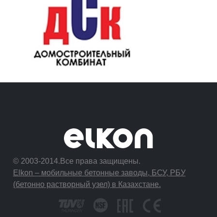
© 2003-2014.Все права защищены.
Elkon – мобильные бетонные заводы, БСУ, РБУ
(бетонно растворный узел) в Казахстане.