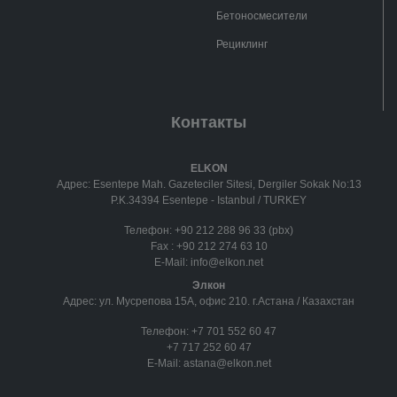
Бетоносмесители
Рециклинг
Контакты
ELKON
Адрес: Esentepe Mah. Gazeteciler Sitesi, Dergiler Sokak No:13
P.K.34394 Esentepe - Istanbul / TURKEY
Телефон:
+90 212 288 96 33 (pbx)
Fax :
+90 212 274 63 10
E-Mail:
info@elkon.net
Элкон
Адрес: ул. Мусрепова 15А, офис 210. г.Астана / Казахстан
Телефон:
+7 701 552 60 47
+7 717 252 60 47
E-Mail:
astana@elkon.net