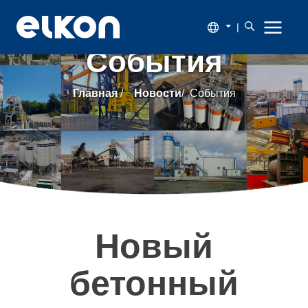
|
События
О
Главная
/
Новости
/
События
компании
Продукция
Новости
Каталог
Новый
Наши
бетонный
заказчики