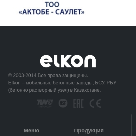
© 2003-2014.Все права защищены.
Elkon – мобильные бетонные заводы, БСУ, РБУ
(бетонно растворный узел) в Казахстане.
Меню
Продукция