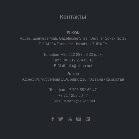
Контакты
ELKON
Адрес: Esentepe Mah. Gazeteciler Sitesi, Dergiler Sokak No:13
P.K.34394 Esentepe - Istanbul / TURKEY
Телефон:
+90 212 288 96 33 (pbx)
Fax :
+90 212 274 63 10
E-Mail:
info@elkon.net
Элкон
Адрес: ул. Мусрепова 15А, офис 210. г.Астана / Казахстан
Телефон:
+7 701 552 60 47
+7 717 252 60 47
E-Mail:
astana@elkon.net