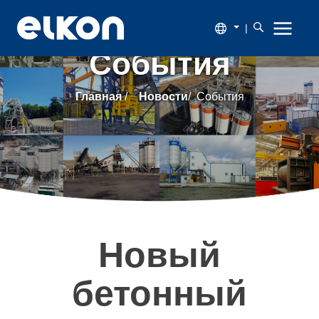
|
События
О
Главная
/
Новости
/
События
компании
Продукция
Новости
Каталог
Новый
Наши
бетонный
заказчики