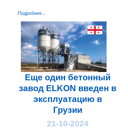
Подробнее...
Еще один бетонный
завод ELKON введен в
эксплуатацию в
Грузии
21-10-2024