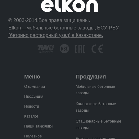
© 2003-2014.Все права защищены.
Elkon – мобильные бетонные заводы, БСУ, РБУ
(бетонно растворный узел) в Казахстане.
Меню
Продукция
О компании
Мобильные бетонные
заводы
Продукция
Компактные бетонные
Новости
заводы
Каталог
Стационарные бетонные
Наши заказчики
заводы
Полезное
Бетонные заводы для