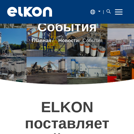
|
События
О
Главная
/
Новости
/
События
компании
Продукция
Новости
Каталог
ELKON
Наши
поставляет
заказчики