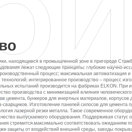
ОИ
во
ки, находящиеся в промышленной зоне в пригороде Стамб
удования лежат следующие принципы: глубокие научно-исс
роизводственный процесс; максимальная автоматизация и 
технологий; интегрированное производство – процесс изг
ольных испытаний производится на фабриках ELKON. При и
ество производства с минимизацией влияния человеческого 
ов цемента, бункеров для инертных материалов, корпусов 
в-сварщиков. Изготовление панелей силосов для цемента 
логия лазерной резки металла. Такое современное обору
ачество выпускаемого оборудования. Поддерживая статус о
ания стремится максимально соответствовать ожиданиям по
акже защиты от воздействий внешней среды, заводы покры