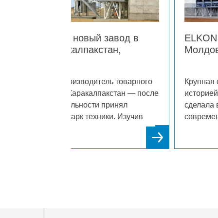
завод в
ELKON поставляет новый зав
тан,
Молдову
ель товарного
Крупная строительная компания с 30
акстан — после
историей из Кагульского региона Мо
 принял
сделала выбор в пользу ELKON, при
ки. Изучив
современный бетонный завод. Реше
отзывы,
принято после многочисленных
, надежному
положительных отзывов от коллег по
довавшему себя
что еще раз подтвердило репутацию
так и во всем
как надежного партнера молдавских
строителей.