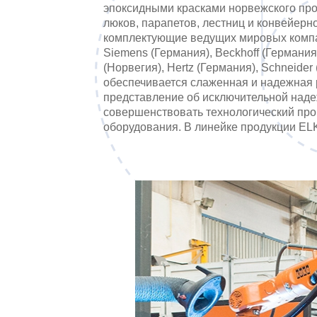
эпоксидными красками норвежского про
люков, парапетов, лестниц и конвейерн
комплектующие ведущих мировых компаний
Siemens (Германия), Beckhoff (Германия
(Норвегия), Hertz (Германия), Schneide
обеспечивается слаженная и надежная 
представление об исключительной наде
совершенствовать технологический про
оборудования. В линейке продукции E
моделей и прицепные бетононасосы двух
хопперов, системы растарки и пневмопо
в области разработки и изготовления 
рынке.