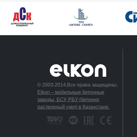
© 2003-2014.Все права защищены.
Elkon – мобильные бетонные
заводы, БСУ, РБУ (бетонно
растворный узел) в Казахстане.