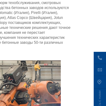
форм техобслуживания, смотровых
одства бетонных заводов используются
atic (Италия), Pirelli (Италия),
ия), Atlas Copco (Швейцария), Jotun
 выбору поставщиков комплектующих,
ьные технические решения дают точное
е, компания не перестает
лучшения технических характеристик
 бетонные заводы 50-ти различных
 системы выгрузки цемента из ж/д
ной переработки бетона. 40-летний опыт
 ELKON быть крайне успешной на этом
СВЯЖИТЕСЬ С НАМИ