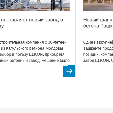
од в
Новый шаг к лидерству на рынке
бетона Ташкента
-летней
Один из крупнейших производителей бетона
лдовы
Ташкенте продолжает укреплять свои
обретя
позиции: компания приобрела еще один
ние было
завод ELKON. С 2013 года успешно
эксплуатируя ELKOMIX-120 Quick Master,
 отрасли,
 бренда