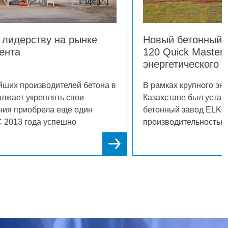
Новый бетонный завод ELKOMIX-
120 Quick Master для
энергетического проекта в
Казахстане
 в
В рамках крупного энергетического проекта в
Казахстане был установлен современный
бетонный завод ELKOMIX-120 Quick Master
производительностью до 90 м³/ч уплотненного
бетона. Комплектация завода включает
двухвалковый смеситель объемом 3000/2000
л, четыре бункера для инертных материалов
по 15 м³ каждый, а также передаточный
конвейер.