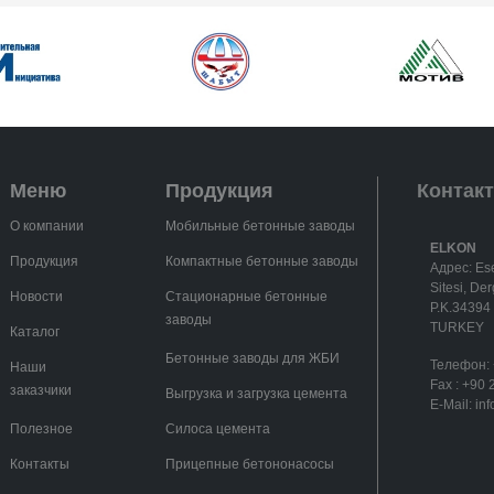
Меню
Продукция
Контак
О компании
Мобильные бетонные заводы
ELKON
Продукция
Компактные бетонные заводы
Адрес: Es
Sitesi, De
Новости
Стационарные бетонные
P.K.34394 
заводы
TURKEY
Каталог
Бетонные заводы для ЖБИ
Телефон:
Наши
Fax :
+90 
заказчики
Выгрузка и загрузка цемента
E-Mail:
in
Полезное
Силоса цемента
Контакты
Прицепные бетононасосы