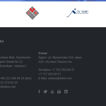
ты
Элкон
entepe Mah. Gazeteciler
Адрес: ул. Мусрепова 15А, офис
rgiler Sokak No:13
210. г.Астана / Казахстан
Esentepe - Istanbul /
Телефон:
+7 701 552 60 47
+7 717 252 60 47
+90 212 288 96 33 (pbx)
E-Mail:
astana@elkon.net
212 274 63 10
fo@elkon.net