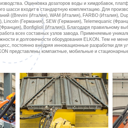
изводства. Оцинковка дозаторов воды и химдобавок, плат
ого шасси входит в стандартную комплектацию. Для произв
 ((Brevini (Италия), WAM (Италия), FARBO (Италия), Duplom
), Lincoln (Германия), SEW (Германия), Telemequanic (Франц
r (Франция), Bonfiglioli (Италия)). Благодаря правильному
работа всех составных узлов завода. Применяемые уникал
жности и долговечности оборудования ELKON. Тем не мене
цесс, постоянно внедряя инновационные разработки для у
LKON представлены компактные, мобильные и стационарные
 моделей, 300 и 500-тонные силоса для хранения цемента,
дачи цемента и сухих смесей из биг-бэгов, системы повтор
оборудования для производства бетона позволяет компании