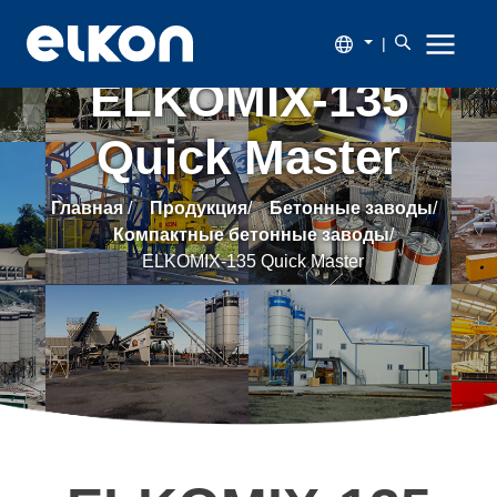
|
ELKOMIX-135
Quick Master
О
компании
Главная
/
Продукция
/
Бетонные заводы
/
Компактные бетонные заводы
/
Продукция
ELKOMIX-135 Quick Master
Новости
Каталог
Наши
заказчики