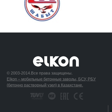
© 2003-2014.Все права защищены.
Elkon – мобильные бетонные заводы, БСУ, РБУ
(бетонно растворный узел) в Казахстане.