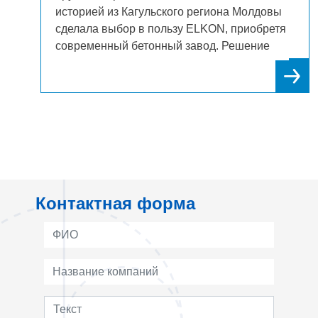
ы
в Ташкенте продолжает укреплять свои
тя
позиции: компания приобрела еще один
завод ELKON. С 2013 года успешно
эксплуатируя ELKOMIX-120 Quick Master,
ра
Контактная форма