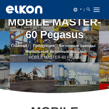
|
MOBILE MASTER-
60 Pegasus
О
компании
Главная
/
Продукция
/
Бетонные заводы
/
Мобильные бетонные заводы
/
Продукция
MOBILE MASTER-60 Pegasus
Новости
Каталог
Наши
заказчики