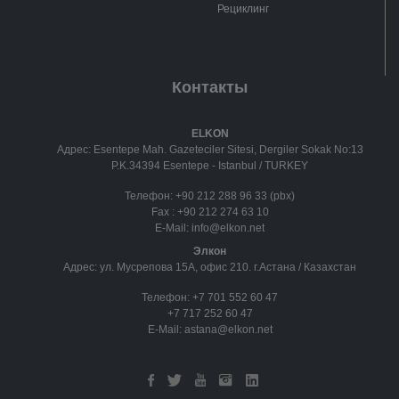
Рециклинг
Контакты
ELKON
Адрес: Esentepe Mah. Gazeteciler Sitesi, Dergiler Sokak No:13
P.K.34394 Esentepe - Istanbul / TURKEY
Телефон:
+90 212 288 96 33 (pbx)
Fax :
+90 212 274 63 10
E-Mail:
info@elkon.net
Элкон
Адрес: ул. Мусрепова 15А, офис 210. г.Астана / Казахстан
Телефон:
+7 701 552 60 47
+7 717 252 60 47
E-Mail:
astana@elkon.net