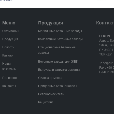
Меню
Продукция
Контак
О компании
Мобильные бетонные заводы
ELKON
Продукция
Компактные бетонные заводы
Адрес: Es
Sitesi, De
Новости
Стационарные бетонные
P.K.34394 
заводы
TURKEY
Каталог
Бетонные заводы для ЖБИ
Телефон:
Наши
Fax :
+90 
заказчики
Выгрузка и загрузка цемента
E-Mail:
in
Полезное
Силоса цемента
Контакты
Прицепные бетононасосы
Бетоносмесители
Рециклинг