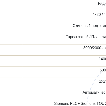
Ряд
4х20 / 
Скиповый подъемн
Тарельчатый / Планет
3000/2000 л 
1400
600
2х2
Автоматическ
Siemens PLC+ Siemens TOUC