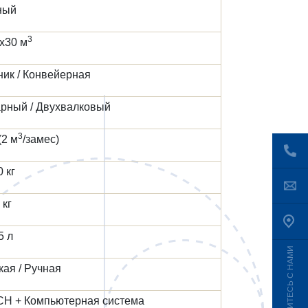
ный
3
4х30 м
ик / Конвейерная
арный / Двухвалковый
3
(2 м
/замес)
 кг
 кг
5 л
СВЯЖИТЕСЬ С НАМИ
ая / Ручная
H + Компьютерная система