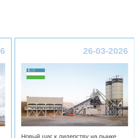
26-03-2026
26-
ву на рынке
Новый бетонный завод E