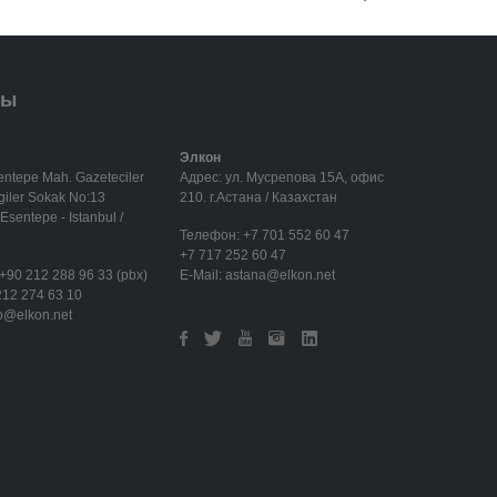
ты
Элкон
entepe Mah. Gazeteciler
Адрес: ул. Мусрепова 15А, офис
rgiler Sokak No:13
210. г.Астана / Казахстан
Esentepe - Istanbul /
Телефон:
+7 701 552 60 47
+7 717 252 60 47
+90 212 288 96 33 (pbx)
E-Mail:
astana@elkon.net
212 274 63 10
fo@elkon.net