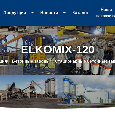
Наши
Продукция
Новости
Каталог
заказчик
ELKOMIX-120
ция
/
Бетонные заводы
/
Стационарные бетонные за