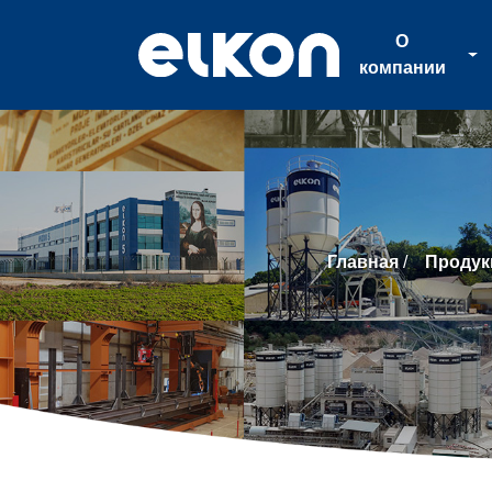
О
компании
О
компании
Главная
/
Продук
Продукция
Новости
Каталог