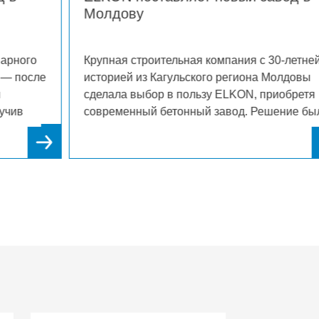
бетона Ташкента
ая компания с 30-летней
Один из крупнейших прои
ского региона Молдовы
Ташкенте продолжает укр
ользу ELKON, приобретя
позиции: компания приоб
ный завод. Решение было
завод ELKON. С 2013 год
гочисленных
эксплуатируя ELKOMIX-120
вов от коллег по отрасли,
ердило репутацию бренда
тнера молдавских