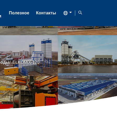
Полезное
Контакты
и
воды
/
ELKOMIX-120